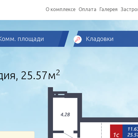
О комплексе
Оплата
Галерея
Застр
Комм. площади
Кладовки
2
ия, 25.57м