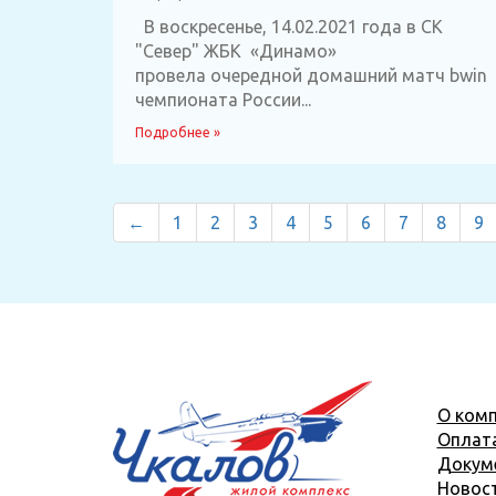
В воскресенье, 14.02.2021 года в СК
"Север" ЖБК «Динамо»
провела очередной домашний матч bwin
чемпионата России...
Подробнее »
←
1
2
3
4
5
6
7
8
9
О комп
Оплат
Докум
Новос