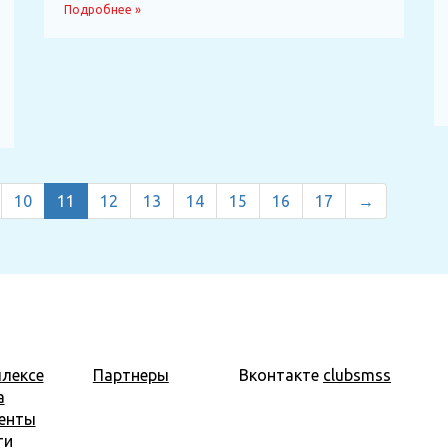
Подробнее »
10
11
12
13
14
15
16
17
→
лексе
Партнеры
Вконтакте
clubsmss
а
енты
ти